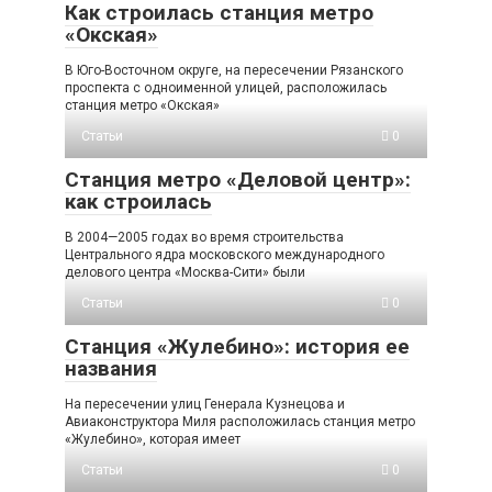
Как строилась станция метро
«Окская»
В Юго-Восточном округе, на пересечении Рязанского
проспекта с одноименной улицей, расположилась
станция метро «Окская»
Статьи
0
Станция метро «Деловой центр»:
как строилась
В 2004—2005 годах во время строительства
Центрального ядра московского международного
делового центра «Москва-Сити» были
Статьи
0
Станция «Жулебино»: история ее
названия
На пересечении улиц Генерала Кузнецова и
Авиаконструктора Миля расположилась станция метро
«Жулебино», которая имеет
Статьи
0