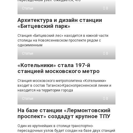
пересадочный узел. Ожидается, что
Статьи
0
Архитектура и дизайн станции
«Битцевский парк»
Станция «Битцевский лес» находится в южной части
столицы на Новоясеневском проспекте рядом с
одноименным
Статьи
0
«Котельники» стала 197-й
станцией московского метро
Станция московского метрополитена «Котельники»
входит в состав Таганско-Краснопресненской линии и
находится на территории города
Статьи
0
На базе станции «Лермонтовский
проспект» создадут крупное ТПУ
Один из крупнейших в столице транспортно-
пересадочных узлов будет создан на базе двух станций