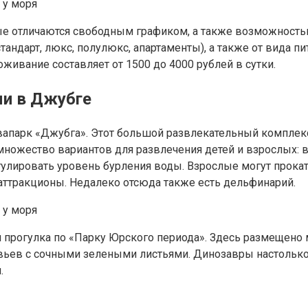
рые отличаются свободным графиком, а также возможность
стандарт, люкс, полулюкс, апартаменты), а также от вида п
оживание составляет от 1500 до 4000 рублей в сутки.
ми в Джубге
квапарк «Джубга». Этот большой развлекательный комплек
 множество вариантов для развлечения детей и взрослых: 
лировать уровень бурления воды. Взрослые могут прокати
е аттракционы. Недалеко отсюда также есть дельфинарий.
 прогулка по «Парку Юрского периода». Здесь размещено 
евьев с сочными зелеными листьями. Динозавры настолько 
.