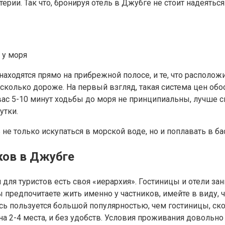
итерии. Так что, бронируя отель в Джубге не стоит надеять
о находятся прямо на прибрежной полосе, и те, что распол
есколько дороже. На первый взгляд, такая система цен обо
вас 5-10 минут ходьбы до моря не принципиальны, лучше сн
утки.
не только искупаться в морской воде, но и поплавать в ба
ков в Джубге
я для туристов есть своя «иерархия». Гостиницы и отели 
 предпочитаете жить именно у частников, имейте в виду, ч
ь пользуется большой популярностью, чем гостиницы, скор
 2-4 места, и без удобств. Условия проживания довольно 