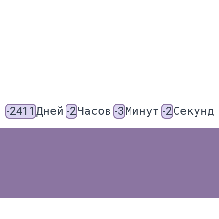
-2411
Дней
-2
Часов
-3
Минут
-2
Секунд