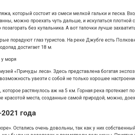
яжа, который состоит из смеси мелкой гальки и песка. Вход
ванны, можно проехать чуть дальше, и искупаться плотной
 позагорать без купальника. А вот тапочки лучше захватит
рые порадуют глаз туристов. На реке Джубге есть Полко
допад достигает 18 м.
зей «Причуды леса». Здесь представлена богатая экспози
возможность увезти с собой не только хорошее настроени
 которое растянулось аж на 5 км. Горная река протекает 
е красотой места, созданные самой природой, можно, дое
2021 года
ре». Остались очень довольны, так как у них собственный 