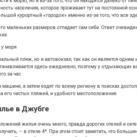
ти к морю, но и из-за того, что он находится далеко от л
ность населения, которое проживает тут на постоянной осн
шой курортный «городок» именно из-за того, что все здес
 его маленьких размеров отпадает сам себе. Ответ очевиде
жих.
альный пляж, но и автовокзал, так как он является одним
станавливается здесь ежедневно, поэтому у отдыхающих в
о за час.
машине, а затем ездят по всему региону в поисках досто
а его чистых пляжей, и удобного местоположения.
илье в Джубге
ожений жилья очень много, правда дорогих отелей и сете
чить, — в отеле 4*. При этом стоит заметить, что больши