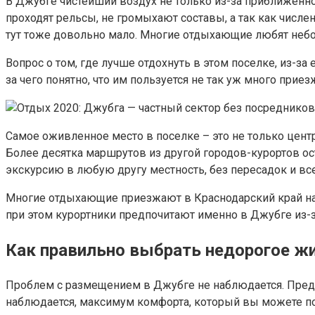
В Джубге чистейший воздух не только из-за приближеннос
проходят рельсы, не громыхают составы, а так как числен
тут тоже довольно мало. Многие отдыхающие любят неболь
Вопрос о том, где лучше отдохнуть в этом поселке, из-за
за чего понятно, что им пользуется не так уж много приез
Самое оживленное место в поселке – это не только центр
Более десятка маршрутов из другой городов-курортов о
экскурсию в любую другу местность, без пересадок и всег
Многие отдыхающие приезжают в Краснодарский край на 
при этом курортники предпочитают именно в Джубге из-з
Как правильно выбрать недорогое ж
Проблем с размещением в Джубге не наблюдается. Предл
наблюдается, максимум комфорта, который вы можете полу