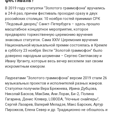
фестиваль?
В 2019 году статуэтки “Золотого граммофона” вручались
в 24-й раз, причем фестиваль проходил сразу в двух
российских столицах. 10 ноября гостей принимал СРК
“Ледовый дворец” Санкт-Петербурга – здесь прошло
масштабное концертное мероприятие, которое
предваряло торжественную церемонию вручения
знаковых статуэток. Сама XXIV Церемония вручения
Национальной музыкальной премии состоялась в Кремле
в субботу 23 ноября. Вести “Золотой граммофон” было
доверено народным шоуменам – Сергею Светлакову и
Ивану Урганту, которые весь вечер веселили зал своим
искрометным юмором.
Лауреатами “Золотого граммофона” версии 2019 стали 26
музыкальных проектов и исполнителей разных жанров.
Статуэтки получили Вера Брежнева, Ирина Дубцова,
Николай Басков, МакSим, Ани Лорак, Би-2, Полина
Гагарина, Денис Клявер, LOBODA, “Ночные снайперы”,
Сергей Лазарев, Валерий Меладзе, Макс Барских, Артур
Пирожков, Елена Север и др. Традиционно не обошлось и