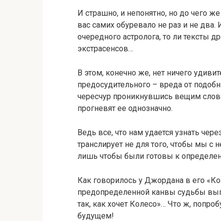
И страшно, и непонятно, но до чего ж
вас самих обуревало не раз и не два. 
очередного астролога, то ли тексты 
экстрасенсов…
В этом, конечно же, нет ничего удиви
предосудительного – вреда от подобны
чересчур проникнувшись вещим словом
прогневят ее однозначно.
Ведь все, что нам удается узнать чер
транслирует не для того, чтобы мы с н
лишь чтобы были готовы к определе
Как говорилось у Джордана в его «К
предопределенной канвы судьбы выпо
так, как хочет Колесо»… Что ж, попр
будущем!