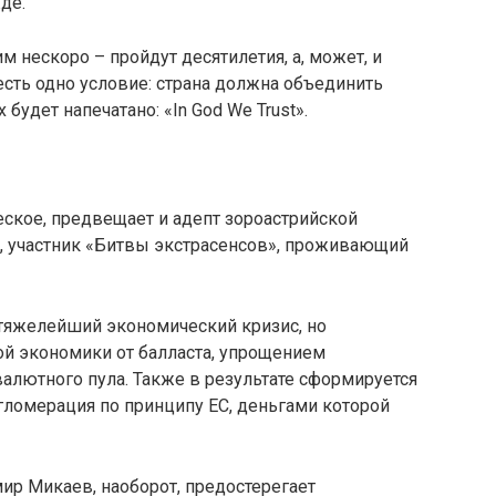
де.
м нескоро – пройдут десятилетия, а, может, и
 есть одно условие: страна должна объединить
х будет напечатано: «In God We Trust».
ское, предвещает и адепт зороастрийской
, участник «Битвы экстрасенсов», проживающий
 тяжелейший экономический кризис, но
й экономики от балласта, упрощением
алютного пула. Также в результате сформируется
гломерация по принципу ЕС, деньгами которой
ир Микаев, наоборот, предостерегает