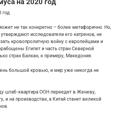
уса на 2020 год
может не так конкретно – более метафорично. Но,
к утверждают исследователи его катренов, не
язать кровопролитную войну с европейцами и
порабощены Египет и часть стран Северной
ько стран Балкан, к примеру, Македония.
очень большой кровью, и мир уже никогда не
оду штаб-квартира ООН переедет в Женеву,
у, и на производстве, а Китай станет великой
нов.