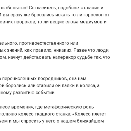
е любопытно! Согласитесь, подобное желание и
И вы сразу же бросались искать то ли гороскоп от
древних пророков, то ли вещие слова медиумов и
тельного, противоестественного или
х знаний, как правило, никаких. Разве что люди,
, начнут действовать наперекор судьбе так, что
ез перечисленных посредников, она нам
ей боролись или ставили ей палки в колеса, а
нному развитию событий.
олесе времени», где метафорическую роль
лняло колесо ткацкого станка: «Колесо плетет
обуем и мы спросить у него о нашем ближайшем