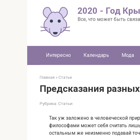
Перейти
2020 - Год Кр
к
контенту
Все, что может быть связа
Интересно
Календарь
Мода
Главная
»
Статьи
Предсказания разных 
Рубрика:
Статьи
Так уж заложено в человеческой при
философами может себя считать лишь
остальным же неизменно подавай точно