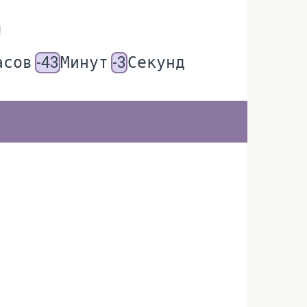
!
асов
-43
Минут
-3
Секунд