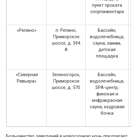
пункт проката
спортинвентаря
«Репино»
п. Репино,
Бассейн,
Приморское
водолечебница,
шоссе, д. 394
сауна, хамам,
А
детская
площадка
«Северная
Зеленогорск,
Бассейн,
Ривьера»
Приморское
водолечебница,
шоссе, д. 570
SPA-центр,
финская и
инфракрасная
сауна, кедровая
бочка
Большинство заведений в новогоднюю ночь предлагает