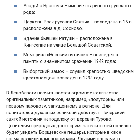
Усадьба Врангеля – имение старинного русского
рода;
Церковь Всех русских Святых – возведена в 15 в,
расположена в д. Сосново;
Здание бывшей Ратуши – расположена в
Кингсеппе на улице Большой Советской;
Мемориал «Невский пятачок» – возведен в
память о знаменитом сражении 1942 года;
Выборгский замок – служил крепостью шведским
крестоносцам, возведен в 1293 году.
В Ленобласти насчитывается огромное количество
оригинальных памятников, например, «полуторке» или
первому паровозу, запущенному в регионе. Для
почитателей духовных реликвий действует Печерский
святой источник неподалеку от деревни Турово.
Ценителям природных достопримечательностей полезно
будет увидеть Борщевские пещеры, которые в свое
время служили каменоломнями. Другими словами, в