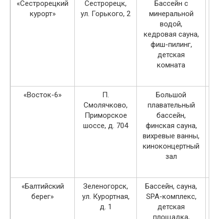
«Сестрорецкий
Сестрорецк,
Бассейн с
курорт»
ул. Горького, 2
минеральной
водой,
кедровая сауна,
фиш-пилинг,
детская
комната
«Восток-6»
П.
Большой
Смолячково,
плавательный
Приморское
бассейн,
шоссе, д. 704
финская сауна,
вихревые ванны,
киноконцертный
зал
«Балтийский
Зеленогорск,
Бассейн, сауна,
берег»
ул. Курортная,
SPA-комплекс,
д. 1
детская
площадка,