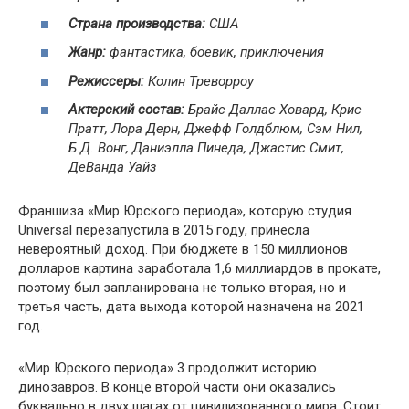
Страна производства:
США
Жанр:
фантастика, боевик, приключения
Режиссеры:
Колин Треворроу
Актерский состав:
Брайс Даллас Ховард, Крис
Пратт, Лора Дерн, Джефф Голдблюм, Сэм Нил,
Б.Д. Вонг, Даниэлла Пинеда, Джастис Смит,
ДеВанда Уайз
Франшиза «Мир Юрского периода», которую студия
Universal перезапустила в 2015 году, принесла
невероятный доход. При бюджете в 150 миллионов
долларов картина заработала 1,6 миллиардов в прокате,
поэтому был запланирована не только вторая, но и
третья часть, дата выхода которой назначена на 2021
год.
«Мир Юрского периода» 3 продолжит историю
динозавров. В конце второй части они оказались
буквально в двух шагах от цивилизованного мира. Стоит