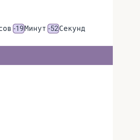
сов
-19
Минут
-52
Секунд