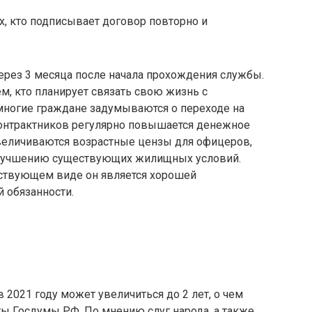
х, кто подписывает договор повторно и
через 3 месяца после начала прохождения службы.
м, кто планирует связать свою жизнь с
многие граждане задумываются о переходе на
контрактников регулярно повышается денежное
увеличиваются возрастные цензы для офицеров,
улучшению существующих жилищных условий.
ествующем виде он является хорошей
 обязанности.
2021 году может увеличиться до 2 лет, о чем
ы Госдумы РФ. По мнению слуг народа, а также