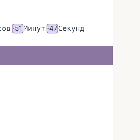
!
сов
-51
Минут
-47
Секунд