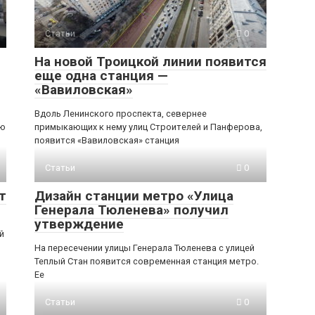
Статьи
0
На новой Троицкой линии появится
еще одна станция —
«Вавиловская»
Вдоль Ленинского проспекта, севернее
ью
примыкающих к нему улиц Строителей и Панферова,
появится «Вавиловская» станция
Статьи
0
т
Дизайн станции метро «Улица
Генерала Тюленева» получил
утверждение
й
На пересечении улицы Генерала Тюленева с улицей
Теплый Стан появится современная станция метро.
Ее
Статьи
0