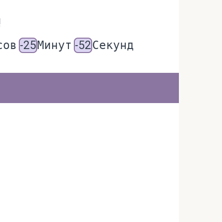
!
сов
-25
Минут
-52
Секунд