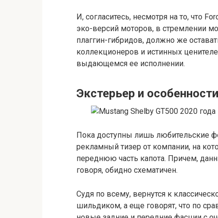
И, согласитесь, несмотря на то, что F
эко-версий моторов, в стремлении м
плаггин-гибридов, должно же оставать
коллекционеров и истинных ценителе
выдающемся ее исполнении.
Экстерьер и особенност
Пока доступны лишь любительские фо
рекламный тизер от компании, на кот
переднюю часть капота. Причем, данны
говоря, обидно схематичен.
Судя по всему, вернутся к классичес
шильдиком, а еще говорят, что по с
новые задние и передние фасции с 