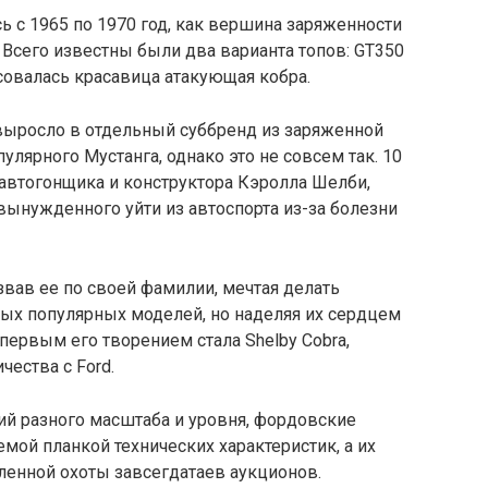
ь с 1965 по 1970 год, как вершина заряженности
 Всего известны были два варианта топов: GT350
асовалась красавица атакующая кобра.
выросло в отдельный суббренд из заряженной
улярного Мустанга, однако это не совсем так. 10
автогонщика и конструктора Кэролла Шелби,
вынужденного уйти из автоспорта из-за болезни
вав ее по своей фамилии, мечтая делать
ых популярных моделей, но наделяя их сердцем
первым его творением стала Shelby Cobra,
ества с Ford.
й разного масштаба и уровня, фордовские
емой планкой технических характеристик, а их
енной охоты завсегдатаев аукционов.