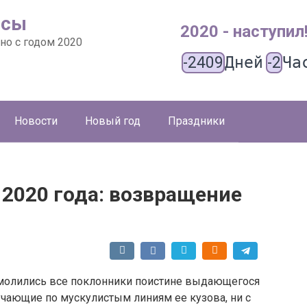
ысы
2020 - наступил
но с годом 2020
-2409
Дней
-2
Ча
Новости
Новый год
Праздники
 2020 года: возвращение
 молились все поклонники поистине выдающегося
учающие по мускулистым линиям ее кузова, ни с