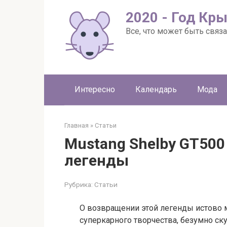
Перейти
2020 - Год Кр
к
контенту
Все, что может быть связа
Интересно
Календарь
Мода
Главная
»
Статьи
Mustang Shelby GT500
легенды
Рубрика:
Статьи
О возвращении этой легенды истово
суперкарного творчества, безумно ск