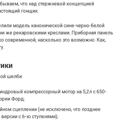
абываем, что над стержневой концепцией
астоящий гонщик.
лили модель канонической сине-черно-белой
ми же рекаровскими креслами. Приборная панель
ко современной, насколько это возможно. Как,
у.
тики
индровый компрессорный мотор на 5,2л с 650-
тории Форд;
йном сцеплении (не исключено, что позднее
версии с 6-ю ступенями);